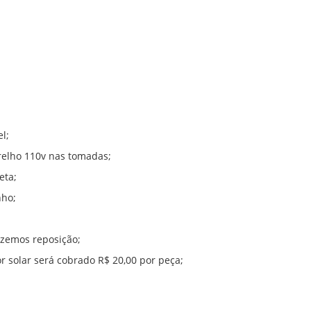
l;
relho 110v nas tomadas;
eta;
nho;
azemos reposição;
solar será cobrado R$ 20,00 por peça;