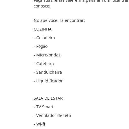
Faça suas férias valerem a pena em um local tra
conosco!
No apê você irá encontrar:
COZINHA
- Geladeira
- Fogão
- Micro-ondas
- Cafeteira
- Sanduicheira
- Liquidificador
SALA DE ESTAR
- TV Smart
- Ventilador de teto
- Wi-fi