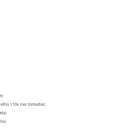
l;
relho 110v nas tomadas;
eta;
nho;