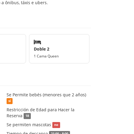
 a ônibus, táxis e ubers.
Doble 2
1 Cama Queen
Se Permite bebés (menores que 2 años)
sí
Restricción de Edad para Hacer la
Reserva
18
Se permiten mascotas
no
Tiempo de descanso
21:00 - 8:00